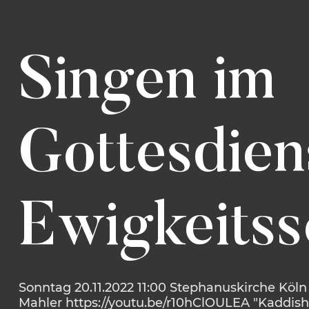
Singen im
Gottesdien
Ewigkeits
Sonntag 20.11.2022 11:00 Stephanuskirche Köln 
Mahler
https://youtu.be/r10hClOULEA
"Kaddish“