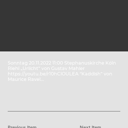
Sonntag 20.11.2022 11:00 Stephanuskirche Köln
Riehl „Urlicht“ von Gustav Mahler
https://youtu.be/r10hClOULEA
"Kaddish“ von
Maurice Ravel...
Previous Item
Next Item