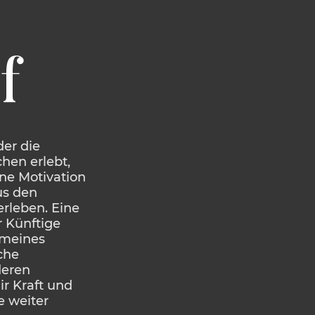
f
er die
hen erlebt,
ene Motivation
us den
erleben. Eine
r Künftige
 meines
che
deren
ir Kraft und
 weiter