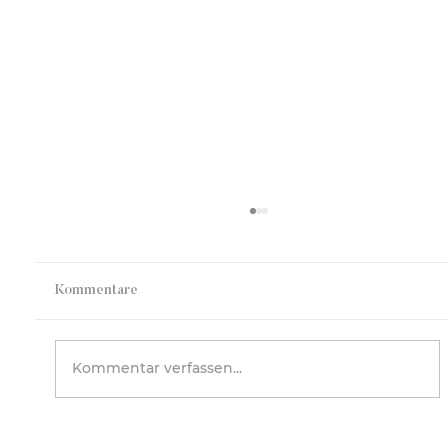
Vocal Classic „Celestia“
Vocal Classic „Celestia“ Vocal Classic
„Celestia“ ist ein Gesangsensemble, das
Kommentare
aus Sängerinnen unterschiedlicher
Stimmlagen besteht und 2024 von Vivian
Guerra aus dem Kreis engagierter
Kommentar verfassen...
Schülerinnen zu