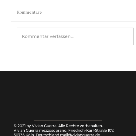
Vocal Classic „Celestia“ Vocal Classic
„Celestia“ ist ein Gesangsensemble, das
Kommentare
aus Sängerinnen unterschiedlicher
Stimmlagen besteht und 2024 von Vivian
Guerra aus dem Kreis engagierter
Kommentar verfassen...
Schülerinnen zu
© 2021 by Vivian Guerra. Alle Rechte vorbehalten.
Vivian Guerra mezzosoprano. Friedrich-Karl-Straße 107,
50735 Köln, Deutschland
mail@vivianguerra.de