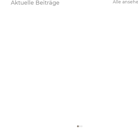
Alle anseh
Aktuelle Beiträge
Vocal Classic „Celestia“